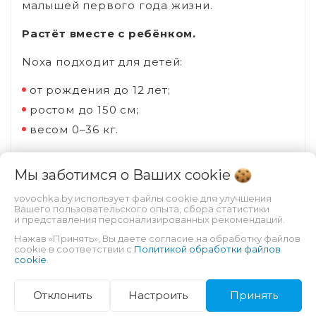
малышей первого года жизни.
Растёт вместе с ребёнком.
Noxa подходит для детей:
от рождения до 12 лет;
ростом до 150 см;
весом 0–36 кг.
Для точной настройки под возраст и рост
Мы заботимся о Ваших
cookie
ребенка предусмотрено:
vovochka.by использует файлы cookie для улучшения
10 положений регулировки
Вашего пользовательского опыта, сбора статистики
и представления персонализированных рекомендаций.
подголовника;
Нажав «Принять», Вы даете согласие на обработку файлов
глубокое посадочное место;
cookie в соответствии с
Политикой обработки файлов
cookie
.
анатомический вкладыш для
новорождённых, поддерживающий спину
Отклонить
Настроить
Принять
в физиологически правильном положении.