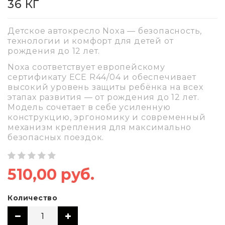
36 КГ
Детское автокресло Noxa — безопасность,
технологии и комфорт для детей от
рождения до 12 лет.
Noxa соответствует европейскому
сертификату ECE R44/04 и обеспечивает
высокий уровень защиты ребёнка на всех
этапах развития — от рождения до 12 лет.
Модель сочетает в себе усиленную
конструкцию, эргономику и современный
механизм крепления для максимально
безопасных поездок.
510,00 руб.
Количество