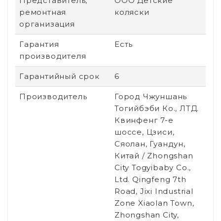
Представитель,
ООО Детские
ремонтная
коляски
организация
Гарантия
Есть
производителя
Гарантийный срок
6
Производитель
Город Чжуншань
Тогийбэби Ко., ЛТД.
Квинфенг 7-е
шоссе, Цзиси,
Сяолан, Гуандун,
Китай / Zhongshan
City Togyibaby Co.,
Ltd. Qingfeng 7th
Road, Jixi Industrial
Zone Xiaolan Town,
Zhongshan City,