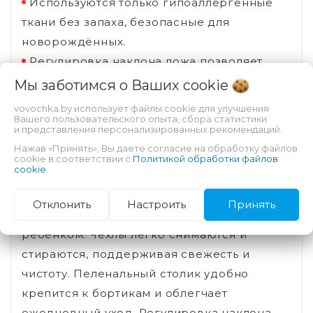
Используются только гипоаллергенные
ткани без запаха, безопасные для
новорождённых.
Регулировка наклона ложа позволяет
кормить малыша в правильном положении,
Мы заботимся о Ваших
cookie
снижая риск рефлюкса.
vovochka.by использует файлы cookie для улучшения
Вашего пользовательского опыта, сбора статистики
Практичность и уход
и представления персонализированных рекомендаций.
Нажав «Принять», Вы даете согласие на обработку файлов
cookie в соответствии с
Политикой обработки файлов
cookie
.
Стенки с окошками из сетки (62×15 см)
обеспечивают хорошую вентиляцию и
Отклонить
Настроить
Принять
позволяют родителям наблюдать за
ребёнком. Чехлы легко снимаются и
стираются, поддерживая свежесть и
чистоту. Пеленальный столик удобно
крепится к бортикам и облегчает
ежедневный уход. Регулировка наклона