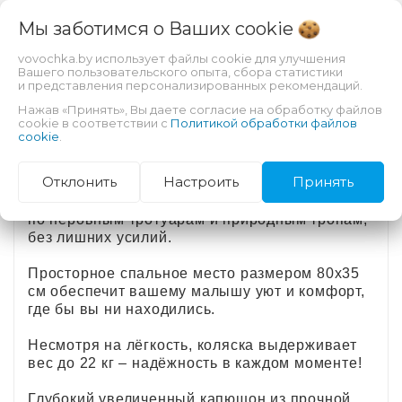
легким весом, она дарит комфорт,
безопасность и современный дизайн, чтобы
Мы заботимся о Ваших
cookie
каждая ваша прогулка на свежем воздухе
была по-настоящему незабываемой
vovochka.by использует файлы cookie для улучшения
Вашего пользовательского опыта, сбора статистики
и представления персонализированных рекомендаций.
Удобное складывание одной рукой позволяет
Нажав «Принять», Вы даете согласие на обработку файлов
легко маневрировать и хранить её в любом
cookie в соответствии с
Политикой обработки файлов
месте!
cookie
.
С увеличенными колесами, поворотными
Отклонить
Настроить
Принять
передними колесами и мягкой амортизацией
вам откроются возможности для путешествий
по неровным тротуарам и природным тропам,
без лишних усилий.
Просторное спальное место размером 80х35
см обеспечит вашему малышу уют и комфорт,
где бы вы ни находились.
Несмотря на лёгкость, коляска выдерживает
вес до 22 кг – надёжность в каждом моменте!
Глубокий увеличенный капюшон из прочной