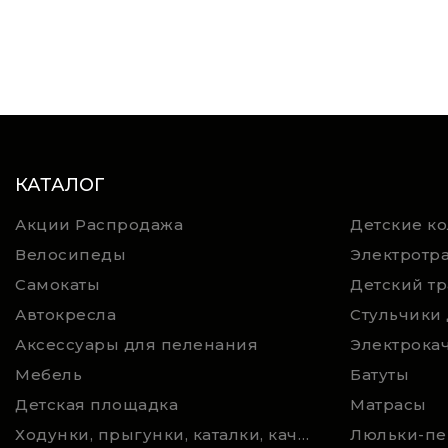
КАТАЛОГ
Акции Распродажа
Детские к
Велосипеды
Электротр
Самокаты
Детский т
Автокресла
Стульчики
Аксессуары для пеленания
Мебель
Батуты
Детская площадка
Матрасы
Ходунки, прыгунки, каталки, качалки,
Люльки-пе