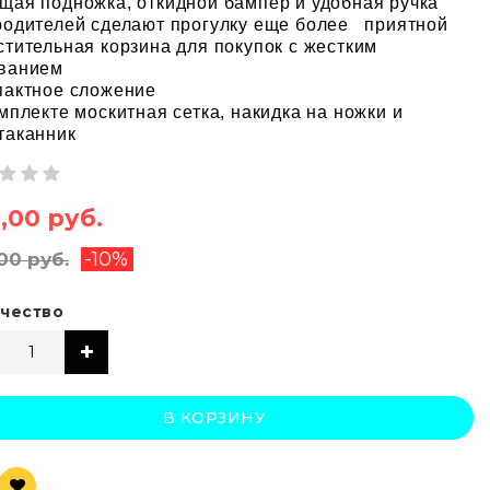
щая подножка, откидной бампер и удобная ручка
родителей сделают прогулку еще более приятной
стительная корзина для покупок с жестким
ванием
пактное сложение
омплекте москитная сетка, накидка на ножки и
таканник
,00 руб.
-10%
00 руб.
чество
В КОРЗИНУ