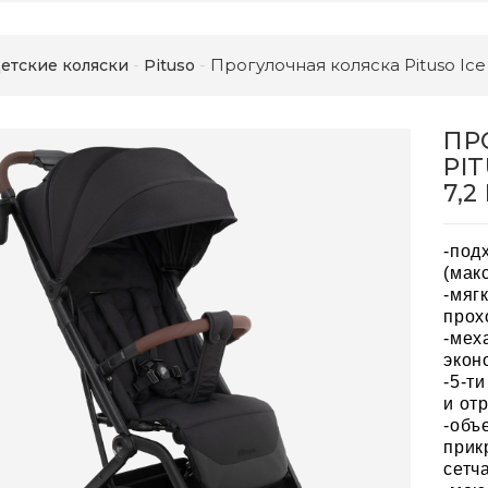
Прогулочная коляска Pituso Ice 
етские коляски
Pituso
ПР
PI
7,2
-под
(мак
-мяг
прох
-мех
экон
-5-т
и от
-объ
прик
сетч