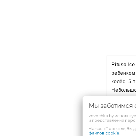
Pituso Ic
ребенком 
колёс, 5
Небольшой
горизонта
Мы заботимся
комфортно
эксплуата
vovochka.by использу
и представления пер
Нажав «Принять», Вы д
Допо
файлов cookie
.