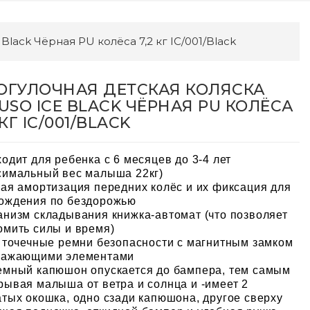
Black Чёрная PU колёса 7,2 кг IC/001/Black
ОГУЛОЧНАЯ ДЕТСКАЯ КОЛЯСКА
TUSO ICE BLACK ЧЁРНАЯ PU КОЛЁСА
 КГ IC/001/BLACK
ходит для ребенка с 6 месяцев до 3-4 лет
симальный вес малыша 22кг)
кая амортизация передних колёс и их фиксация для
ождения по бездорожью
анизм складывания книжка-автомат (что позволяет
омить силы и время)
и точечные ремни безопасности с магнитным замком
ражающими элементами
емный капюшон опускается до бампера, тем самым
рывая малыша от ветра и солнца и -имеет 2
атых окошка, одно сзади капюшона, другое сверху