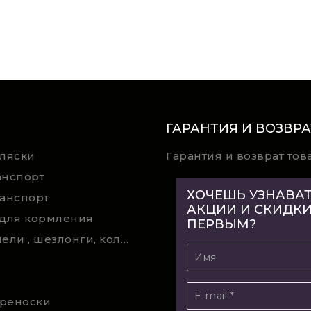
ГАРАНТИЯ И ВОЗВРА
оляски
Гарантия и возврат тов
анспорт
ХОЧЕШЬ УЗНАВАТ
ранспорт
АКЦИИ И СКИДК
 для кормления
ПЕРВЫМ?
Электрокачели , шезлонги, колыбели, качели, манежи
реноски