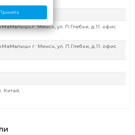
Принять
й
МаМалыш»,г. Минск, ул. П.Глебки, д.11. офис
МаМалыш» г. Минск, ул. П.Глебки, д.11. офис
o. Китай.
ли