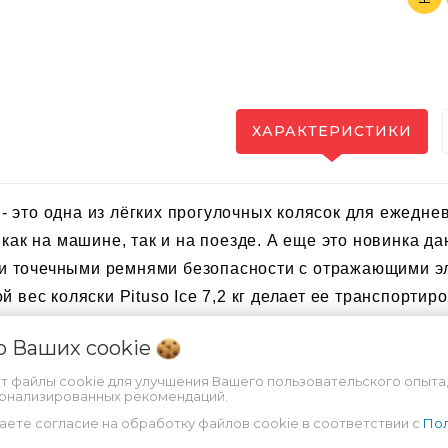
ХАРАКТЕРИСТИКИ
e - это одна из лёгких прогулочных колясок для ежедн
как на машине, так и на поезде. А еще это новинка д
-ти точечными ремнями безопасности с отражающими 
 вес коляски Pituso Ice 7,2 кг делает ее транспортир
льного положения с длиной спального места 89 см и
 о Ваших
cookie
 отдыхать, а козырёк будет не заменим в жаркую пого
ции во все сезоны.
ет файлы cookie для улучшения Вашего пользовательского опыта,
сонализированных рекомендаций.
аете согласие на обработку файлов cookie в соответствии с
Пол
лнительная информация