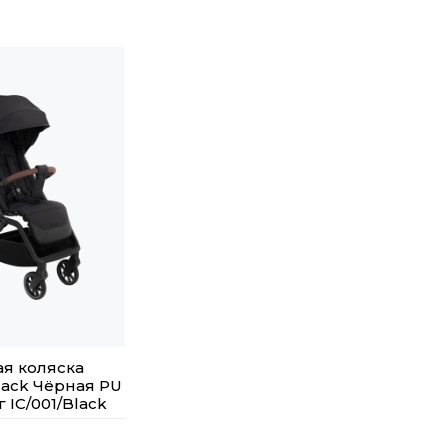
я коляска
Black Чёрная PU
г IC/001/Black