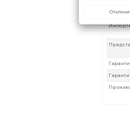
Отклони
Страна-
Импорт
Предста
Гаранти
Гаранти
Произв