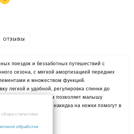
ОТЗЫВЫ
евных поездок и беззаботных путешествий с
анного сезона, с мягкой амортизацией передних
элементами и множеством функций.
овку легкой и удобной, регулировка спинки до
 шириной сиденья 33 см позволяет малышу
ду. Большие колеса и накидка на ножки помогут в
 сбора статистики
итикой обработки