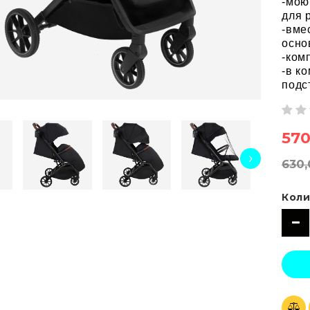
-мою
для 
-вме
осно
-ком
-в к
подс
570
›
630,
Коли