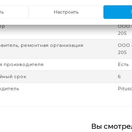
ть
Настроить
производитель
Кита
ер
ООО «
205
витель, ремонтная организация
ООО «
205
я производителя
Есть
йный срок
6
одитель
Pitus
Вы смотре