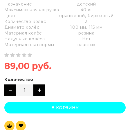
Назначение
детский
Максимальная нагрузка
40 кг
Цвет
оранжевый, бирюзовый
Количество колёс
3
Диаметр колёс
100 мм, 115 мм
Материал колёс
резина
Надувные колёса
Нет
Материал платформы
пластик
89,00 руб.
Количество
В КОРЗИНУ