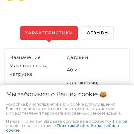
ХАРАКТЕРИСТИКИ
ОТЗЫВЫ
Назначение
детский
Максимальная
40 кг
нагрузка
оранжевый,
Цвет
бирюзовый
Мы заботимся о Ваших
cookie
Конструкция
vovochka.by использует файлы cookie для улучшения
Количество колёс
3
Вашего пользовательского опыта, сбора статистики
и представления персонализированных рекомендаций.
Диаметр колёс
100 мм, 115 мм
Нажав «Принять», Вы даете согласие на обработку файлов
Материал колёс
резина
cookie в соответствии с
Политикой обработки файлов
cookie
.
Надувные колёса
Нет